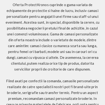
Oferta ProtectKronos cuprinde o gama variata de
echipamente de protectie si haine de lucru, inclusiv camasi
personalizate pentru angajatii unei firme sau staff-ul unui
eveniment. Acestea sunt, in special, disponibile la cerere, cu
posibilitatea negocierii pretului final de achizitie, in cazul
unei comenzi voluminoase. Gama de camasi personalizate
din oferta noastra include o varietate de modele, dintre
care amintim: camasi clasice cu maneca scurta sau lunga,
pentru femei ori barbati, modele uni sau in carouri ori cu
dungi, camasi cu vipusca si altele. De asemenea, la cererea
clientului, putem realiza orice tip de produs, datorita
serviciilor proprii de croitorie de care dispunem.
Fiind axati pe confectii la comanda, camasile personalizate
realizate de catre specialistii nostri pot fi brand-uite prin
broderie, serigrafie sau transfer termic. Pentru un aspect
premium, recomandam camasi personalizate broderie. In
ceea ce priveste materialele de fabricare, poti opta pentru