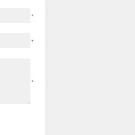
*
*
*