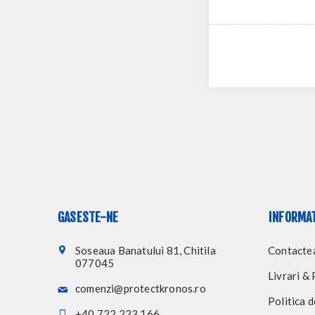
GASESTE-NE
INFORMA
Soseaua Banatului 81, Chitila
Contacte
077045
Livrari & 
comenzi@protectkronos.ro
Politica d
+40 722 223 166