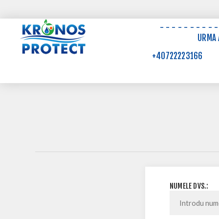
- - - - - - - - -
URMA A
+40722223166
NUMELE DVS.: