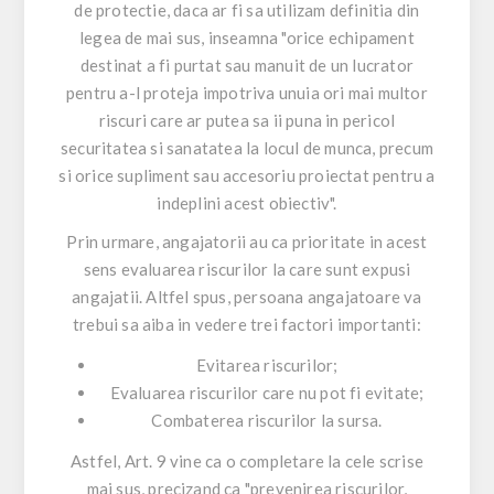
de protectie, daca ar fi sa utilizam definitia din
legea de mai sus, inseamna "orice echipament
destinat a fi purtat sau manuit de un lucrator
pentru a-l proteja impotriva unuia ori mai multor
riscuri care ar putea sa ii puna in pericol
securitatea si sanatatea la locul de munca, precum
si orice supliment sau accesoriu proiectat pentru a
indeplini acest obiectiv".
Prin urmare, angajatorii au ca prioritate in acest
sens evaluarea riscurilor la care sunt expusi
angajatii. Altfel spus, persoana angajatoare va
trebui sa aiba in vedere trei factori importanti:
Evitarea riscurilor;
Evaluarea riscurilor care nu pot fi evitate;
Combaterea riscurilor la sursa.
Astfel, Art. 9 vine ca o completare la cele scrise
mai sus, precizand ca "prevenirea riscurilor,