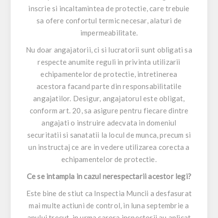
inscrie si incaltamintea de protectie, care trebuie
sa ofere confortul termic necesar, alaturi de
impermeabilitate.
Nu doar angajatorii, ci si lucratorii sunt obligati sa
respecte anumite reguli in privinta utilizarii
echipamentelor de protectie, intretinerea
acestora facand parte din responsabilitatile
angajatilor. Desigur, angajatorul este obligat,
conform art. 20, sa asigure pentru fiecare dintre
angajati o instruire adecvata in domeniul
securitatii si sanatatii la locul de munca, precum si
un instructaj ce are in vedere utilizarea corecta a
echipamentelor de protectie.
Ce se intampla in cazul nerespectarii acestor legi?
Este bine de stiut ca Inspectia Muncii a desfasurat
mai multe actiuni de control, in luna septembrie a
anului trecut, in urma carora inspectorii au aplicat