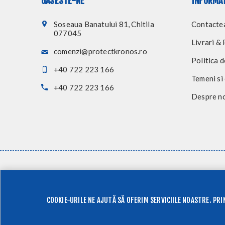
GASESTE-NE
INFORMA
Soseaua Banatului 81, Chitila
Contacte
077045
Livrari & 
comenzi@protectkronos.ro
Politica d
+40 722 223 166
Temeni si 
+40 722 223 166
Despre n
COOKIE-URILE NE AJUTĂ SĂ OFERIM SERVICIILE NOASTRE. PRI