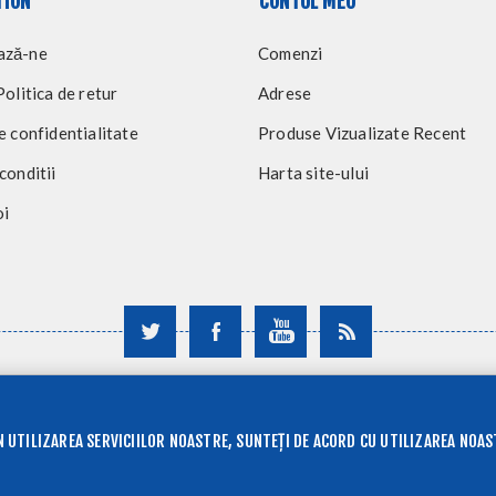
TION
CONTUL MEU
ază-ne
Comenzi
Politica de retur
Adrese
e confidentialitate
Produse Vizualizate Recent
conditii
Harta site-ului
oi
Copyright © 2026 kronos. Toate drepturile rezervate.
Powered by
nopCommerce
N UTILIZAREA SERVICIILOR NOASTRE, SUNTEȚI DE ACORD CU UTILIZAREA NOAS
Toate prețurile contin TVA, excluzand
transportul