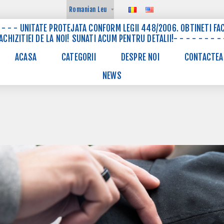
 - - - - UNITATE PROTEJATA CONFORM LEGII 448/2006. OBTINETI FAC
CHIZITIEI DE LA NOI! SUNATI ACUM PENTRU DETALII!- - - - - - - - 
ACASA
CATEGORII
DESPRE NOI
CONTACTEA
NEWS